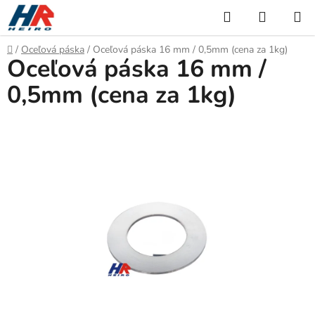
Prejsť
Hľadať
NÁKUP
na
KOŠÍK
obsah
Domov
/
Oceľová páska
/
Oceľová páska 16 mm / 0,5mm (cena za 1kg)
Oceľová páska 16 mm /
0,5mm (cena za 1kg)