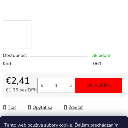
Dostupnosť
Skladom
Kód:
061
€2,41
DO KOŠÍKA
€1,96 bez DPH
Jednotková cena:
Tlač
Opýtať sa
Zdieľať
Tento web používa súbory cookie. Ďalším prechádzaním