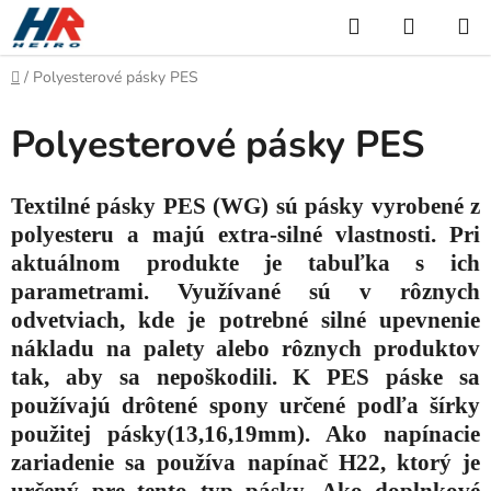
Prejsť
Hľadať
NÁKUP
na
KOŠÍK
obsah
Domov
/
Polyesterové pásky PES
Polyesterové pásky PES
Textilné pásky PES (WG) sú pásky vyrobené z
polyesteru a majú extra-silné vlastnosti. Pri
aktuálnom produkte je tabuľka s ich
parametrami. Využívané sú v rôznych
odvetviach, kde je potrebné silné upevnenie
nákladu na palety alebo rôznych produktov
tak, aby sa nepoškodili. K PES páske sa
používajú drôtené spony určené podľa šírky
použitej pásky(13,16,19mm). Ako napínacie
zariadenie sa používa napínač H22, ktorý je
určený pre tento typ pásky. Ako doplnkové