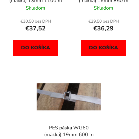
(mäkká) 13mm 1100 m
(mäkká) 16mm 850 m
d
o
Skladom
Skladom
u
v
k
€30,50 bez DPH
€29,50 bez DPH
t
€37,52
€36,29
o
v
DO KOŠÍKA
DO KOŠÍKA
PES páska WG60
(mäkká) 19mm 600 m