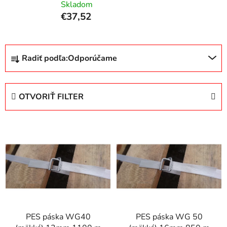
Skladom
€37,52
R
Radiť podľa:
Odporúčame
a
d
e
OTVORIŤ FILTER
n
i
V
e
ý
p
p
r
i
o
s
d
p
u
r
k
PES páska WG40
PES páska WG 50
o
t