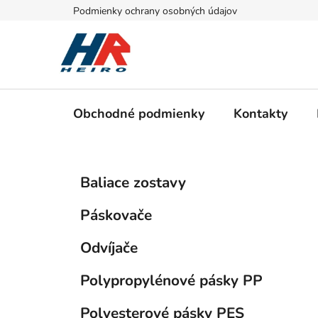
Prejsť
Podmienky ochrany osobných údajov
na
obsah
Obchodné podmienky
Kontakty
B
K
Preskočiť
Baliace zostavy
a
kategórie
o
t
č
Páskovače
e
n
g
ý
Odvíjače
ó
p
r
Polypropylénové pásky PP
i
a
e
n
Polyesterové pásky PES