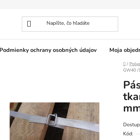
Podmienky ochrany osobných údajov
Moja objed
Domov
/
Polye
GW40 /
Pás
tka
mm
Dostup
Kód: