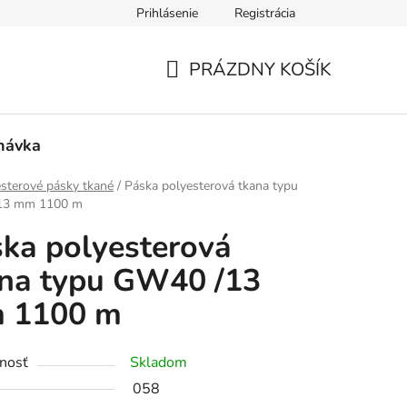
Prihlásenie
Registrácia
PRÁZDNY KOŠÍK
NÁKUPNÝ
KOŠÍK
návka
sterové pásky tkané
/
Páska polyesterová tkana typu
13 mm 1100 m
ka polyesterová
na typu GW40 /13
 1100 m
nosť
Skladom
058