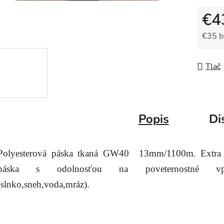
€4
€35 
Jedno
Tlač
Popis
Di
Polyesterová páska tkaná GW40 13mm/1100m. Extra 
páska s odolnosťou na poveternostné vp
(slnko,sneh,voda,mráz).