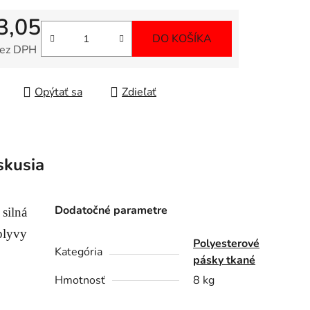
3,05
DO KOŠÍKA
bez DPH
tková cena:
Opýtať sa
Zdieľať
skusia
Dodatočné parametre
silná
lyvy
Polyesterové
Kategória
pásky tkané
Hmotnosť
8 kg