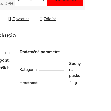
bez DPH
tková cena:
Opýtať sa
Zdieľať
skusia
Dodatočné parametre
á na
sponu
Spony
hších
Kategória
na
pásku
Hmotnosť
4 kg