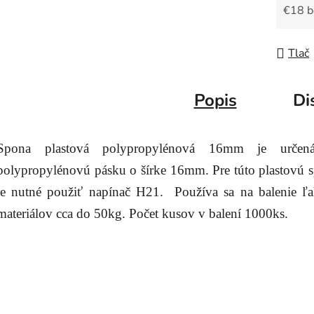
€18 
Jedno
Tlač
Popis
Di
Spona plastová polypropylénová 16mm je určen
polypropylénovú pásku o šírke 16mm. Pre túto plastovú 
je nutné použiť napínač H21. Používa sa na balenie ľa
materiálov cca do 50kg. Počet kusov v balení 1000ks.