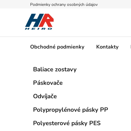
Prejsť
Podmienky ochrany osobných údajov
na
obsah
Obchodné podmienky
Kontakty
B
K
Preskočiť
Baliace zostavy
a
kategórie
o
t
č
Páskovače
e
n
g
ý
Odvíjače
ó
p
r
Polypropylénové pásky PP
i
a
e
n
Polyesterové pásky PES
e