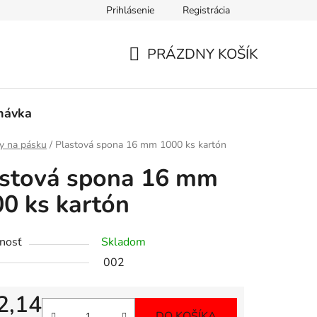
Prihlásenie
Registrácia
PRÁZDNY KOŠÍK
NÁKUPNÝ
KOŠÍK
návka
y na pásku
/
Plastová spona 16 mm 1000 ks kartón
astová spona 16 mm
0 ks kartón
nosť
Skladom
002
2,14
DO KOŠÍKA