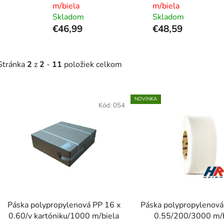
m/biela
m/biela
Skladom
Skladom
€46,99
€48,59
Stránka
2
z
2
-
11
položiek celkom
V
NOVINKA
ý
Kód:
054
p
s
p
r
o
d
Páska polypropylenová PP 16 x
Páska polypropylenová
u
0.60/v kartóniku/1000 m/biela
0.55/200/3000 m/b