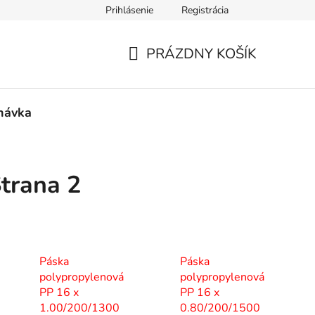
Prihlásenie
Registrácia
PRÁZDNY KOŠÍK
NÁKUPNÝ
KOŠÍK
návka
Strana 2
Páska
Páska
polypropylenová
polypropylenová
PP 16 x
PP 16 x
1.00/200/1300
0.80/200/1500