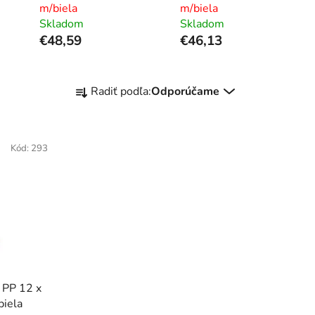
m/biela
m/biela
Skladom
Skladom
€48,59
€46,13
R
Radiť podľa:
Odporúčame
a
d
e
Kód:
293
n
i
e
p
r
o
d
u
 PP 12 x
k
iela