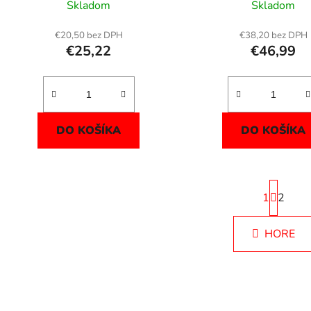
k
Skladom
Skladom
t
o
€20,50 bez DPH
€38,20 bez DPH
€25,22
€46,99
v
DO KOŠÍKA
DO KOŠÍKA
S
1
t
2
r
O
á
HORE
v
n
k
l
o
á
v
d
a
a
n