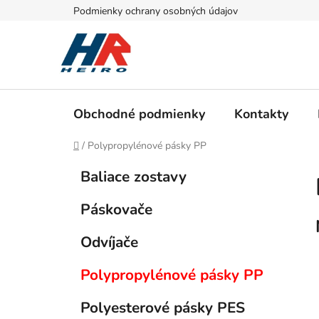
Prejsť
Podmienky ochrany osobných údajov
na
obsah
Obchodné podmienky
Kontakty
Domov
/
Polypropylénové pásky PP
B
K
Preskočiť
Baliace zostavy
a
kategórie
o
t
č
Páskovače
e
n
g
ý
Odvíjače
ó
p
r
Polypropylénové pásky PP
i
a
e
n
Polyesterové pásky PES
e