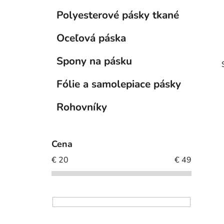
l
Polyesterové pásky tkané
Oceľová páska
Spony na pásku
Fólie a samolepiace pásky
Rohovníky
i
Cena
€
20
€
49