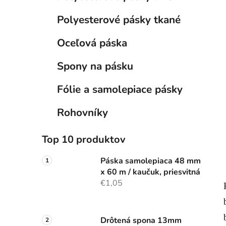
e
l
Polyesterové pásky tkané
Oceľová páska
Spony na pásku
Fólie a samolepiace pásky
Rohovníky
Top 10 produktov
Páska samolepiaca 48 mm
x 60 m / kaučuk, priesvitná
€1,05
Drôtená spona 13mm