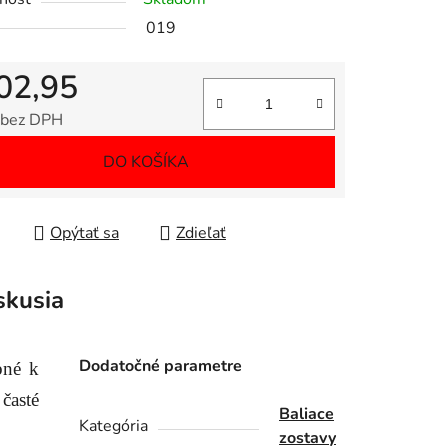
019
02,95
 bez DPH
tková cena:
DO KOŠÍKA
Opýtať sa
Zdieľať
skusia
Dodatočné parametre
bné k
 časté
Baliace
Kategória
zostavy