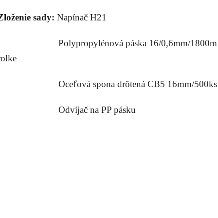
Zloženie sady:
Napínač H21
Polypropylénová páska 16/0,6mm/1800m
rolke
Oceľová spona drôtená CB5 16mm/500k
Odvíjač na PP pásku