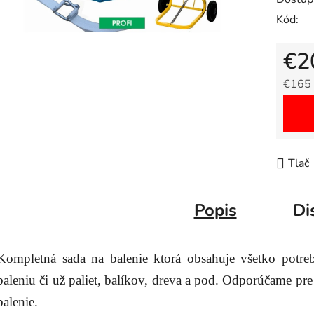
Kód:
€2
€165
Jedno
Tlač
Popis
Di
Kompletná sada na balenie ktorá obsahuje všetko potre
baleniu či už paliet, balíkov, dreva a pod. Odporúčame pre
balenie.