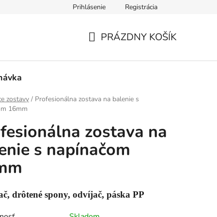
Prihlásenie
Registrácia
PRÁZDNY KOŠÍK
NÁKUPNÝ
KOŠÍK
návka
ce zostavy
/
Profesionálna zostava na balenie s
čom 16mm
fesionálna zostava na
enie s napínačom
mm
č, drôtené spony, odvíjač, páska PP
nosť
Skladom