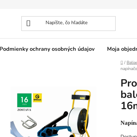
Podmienky ochrany osobných údajov
Moja objed
Domov
/
Balia
napína
Pro
bal
16
Napína
Dostup