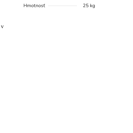
Hmotnosť
25 kg
 v
s