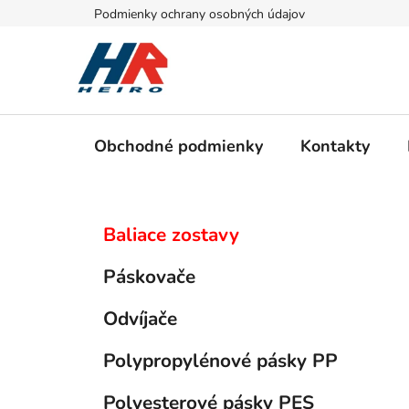
Prejsť
Podmienky ochrany osobných údajov
na
obsah
Obchodné podmienky
Kontakty
B
K
Preskočiť
Baliace zostavy
a
kategórie
o
t
č
Páskovače
e
n
g
ý
Odvíjače
ó
p
r
Polypropylénové pásky PP
i
a
e
n
Polyesterové pásky PES