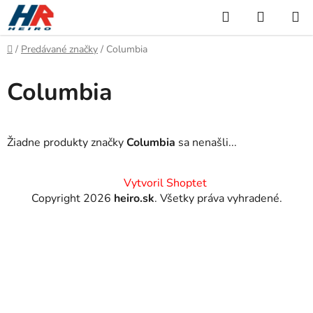
Prejsť
Hľadať
NÁKUP
na
KOŠÍK
obsah
Domov
/
Predávané značky
/
Columbia
Columbia
Žiadne produkty značky
Columbia
sa nenašli...
Z
Vytvoril Shoptet
á
Copyright 2026
heiro.sk
. Všetky práva vyhradené.
p
ä
t
i
e