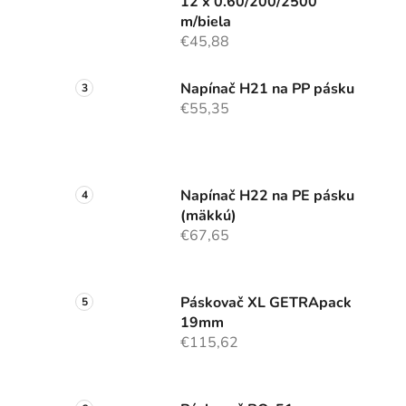
12 x 0.60/200/2500
m/biela
€45,88
Napínač H21 na PP pásku
€55,35
Napínač H22 na PE pásku
(mäkkú)
€67,65
Páskovač XL GETRApack
19mm
€115,62