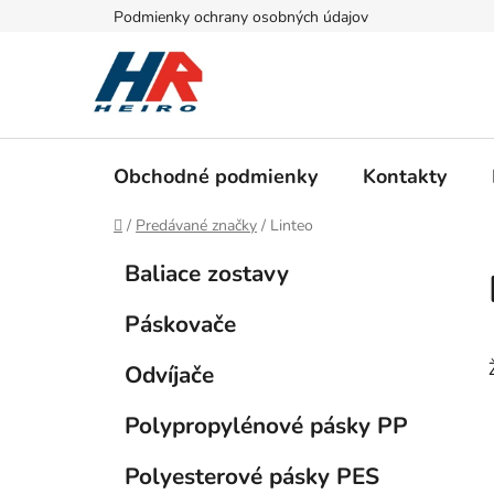
Prejsť
Podmienky ochrany osobných údajov
na
obsah
Obchodné podmienky
Kontakty
Domov
/
Predávané značky
/
Linteo
B
K
Preskočiť
Baliace zostavy
a
kategórie
o
t
č
Páskovače
e
n
g
ý
Odvíjače
ó
p
r
Polypropylénové pásky PP
i
a
e
n
Polyesterové pásky PES
e