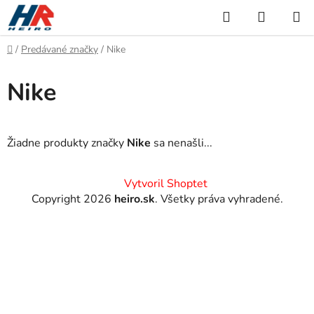
Prejsť
Hľadať
NÁKUP
na
KOŠÍK
obsah
Domov
/
Predávané značky
/
Nike
Nike
Žiadne produkty značky
Nike
sa nenašli...
Z
Vytvoril Shoptet
á
Copyright 2026
heiro.sk
. Všetky práva vyhradené.
p
ä
t
i
e