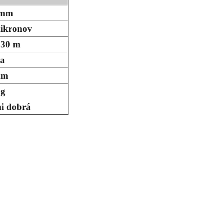
 mm
ikronov
130 m
na
mm
kg
i dobrá