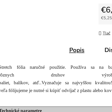
€6
€5,25
Jedno
Tlač
Popis
Di
Stretch fólia na
ručné použitie
.
Používa
sa
na
b
rôznych
druhov výrobk
paliet,
balíkov
,
atď
..
Vyznačuje
sa
najvyššou kvalitou
veľa
fólijujeme je
nutné si
kúpiť
odvíjač z
plastu
alebo ko
Technické parametre