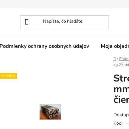
Podmienky ochrany osobných údajov
Moja objed
Domov
/
Fólie
kg 23 mi
Str
VÝPREDAJ
mm 
čie
Dostup
Kód: