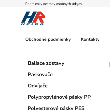
Prejsť
Podmienky ochrany osobných údajov
na
obsah
Obchodné podmienky
Kontakty
B
K
Preskočiť
Baliace zostavy
a
kategórie
o
t
č
Páskovače
e
n
g
ý
Odvíjače
ó
p
r
Polypropylénové pásky PP
i
a
e
n
Polyesterové pásky PES