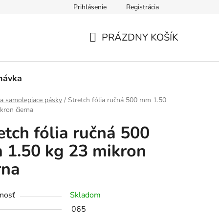
Prihlásenie
Registrácia
PRÁZDNY KOŠÍK
NÁKUPNÝ
KOŠÍK
návka
 a samolepiace pásky
/
Stretch fólia ručná 500 mm 1.50
kron čierna
etch fólia ručná 500
1.50 kg 23 mikron
rna
nosť
Skladom
065