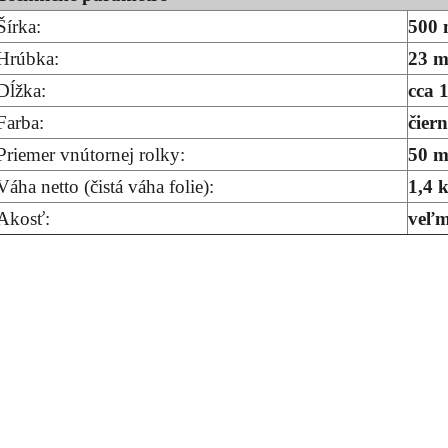
Šírka:
500
Hrúbka:
23 m
Dĺžka:
cca 
Farba:
čier
Priemer vnútornej rolky:
50 
Váha netto (čistá váha folie):
1,4 
Akosť:
veľm