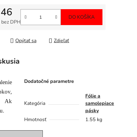
,46
DO KOŠÍKA
 bez DPH
tková cena:
Opýtať sa
Zdieľať
skusia
Dodatočné parametre
alenie
ov
,
Fólie a
!
Ak
Kategória
samolepiace
vu
.
pásky
Hmotnosť
1.55 kg