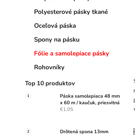
e
l
Polyesterové pásky tkané
Oceľová páska
Spony na pásku
Fólie a samolepiace pásky
Rohovníky
Top 10 produktov
Páska samolepiaca 48 mm
x 60 m / kaučuk, priesvitná
€1,05
Drôtená spona 13mm